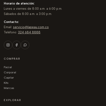
Horario de atención:
Lunes a viernes de 8:00 a.m. a 6:00 p.m.
Sábados de 8:00 a.m. a 3:00 p.m.
Contacto:
Email:
servicio@lapeau.com.co
Teléfono:
324 684 8888
COMPRAR
facial
corporal
capilar
kits
marcas
EXPLORAR