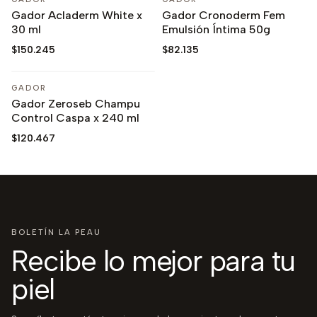
AGOTADO
Gador Acladerm White x
Gador Cronoderm Fem
lista
lista
30 ml
Emulsión Íntima 50g
de
de
deseos
deseos
$150.245
$82.135
Agregar
a
la
GADOR
AGOTADO
Gador Zeroseb Champu
lista
Control Caspa x 240 ml
de
deseos
$120.467
BOLETÍN LA PEAU
Recibe lo mejor para tu
piel