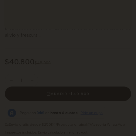
el aliado perfecto para quienes buscan calmar y suavizar su
piel de manera efectiva. Extraída directamente del
manantial, esta agua termal conserva intactas sus
propiedades desensibilizantes, ofreciendo una sensación de
alivio y frescura....
$40.800
$48.000
AÑADIR ·
$40.800
Envío gratis desde $250K
Producto original
Asesoría WhatsApp
Impuestos incluidos. Envío calculado en el checkout.