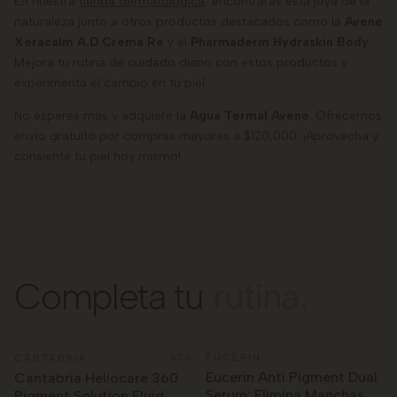
En nuestra
tienda dermatológica
, encontrarás esta joya de la
naturaleza junto a otros productos destacados como la
Avene
Xeracalm A.D Crema Re
y el
Pharmaderm Hydraskin Body
.
Mejora tu rutina de cuidado diario con estos productos y
experimenta el cambio en tu piel.
No esperes más y adquiere la
Agua Termal Avene
. Ofrecemos
envío gratuito por compras mayores a $120,000. ¡Aprovecha y
consiente tu piel hoy mismo!
Completa tu
rutina.
AÑADIR
AÑADIR
Agregar
Agrega
a
a
la
la
5.0
EUCERIN
CANTABRIA
−20%
−15%
Eucerin Anti Pigment Dual
Cantabria Heliocare 360
lista
lista
Serum: Elimina Manchas y
Pigment Solution Fluid
de
de