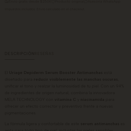
Envío gratis desde $250K
Producto original
Asesoría WhatsApp
Impuestos incluidos. Envío calculado en el checkout.
DESCRIPCIÓN
RESEÑAS
El
Uriage Depiderm Serum Booster Antimanchas
está
diseñado para
reducir visiblemente las manchas oscuras
,
unificar el tono y realzar la luminosidad de tu piel. Con un 94%
de ingredientes de origen natural, combina la innovadora
MELA TECHNOLOGY con
vitamina C
y
niacinamida
para
ofrecer un efecto corrector y preventivo frente a nuevas
pigmentaciones.
La fórmula ligera y confortable de este
serum antimanchas
es
apta para todo tipo de piel, incluidas las pieles sensibles.