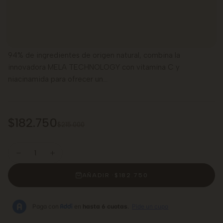
El Uriage Depiderm Serum Booster Antimanchas está
diseñado para reducir visiblemente las manchas oscuras,
unificar el tono y realzar la luminosidad de tu piel. Con un
94% de ingredientes de origen natural, combina la
innovadora MELA TECHNOLOGY con vitamina C y
niacinamida para ofrecer un...
$182.750
$215.000
AÑADIR ·
$182.750